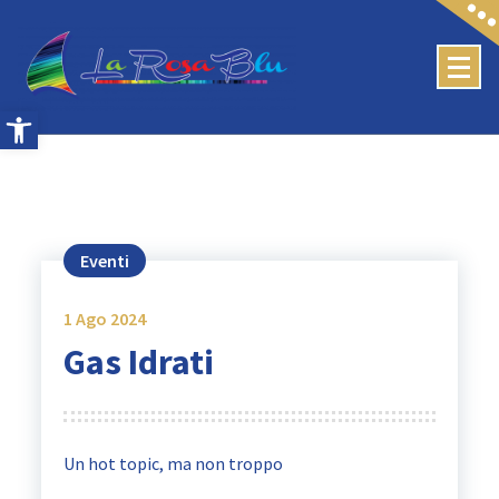
Skip
to
content
Apri la barra degli strumenti
Eventi
1
Ago 2024
Gas Idrati
Un hot topic, ma non troppo