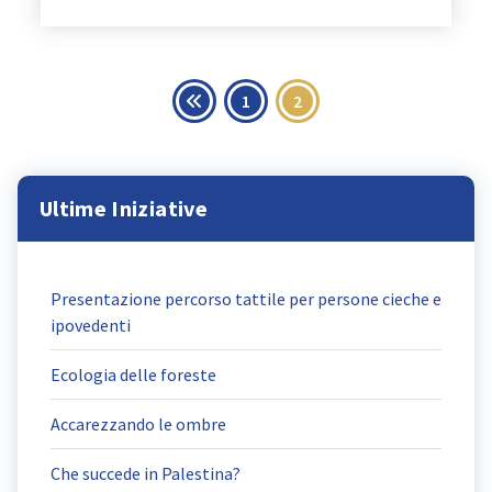
Paginazione
1
2
degli
articoli
Ultime Iniziative
Presentazione percorso tattile per persone cieche e
ipovedenti
Ecologia delle foreste
Accarezzando le ombre
Che succede in Palestina?