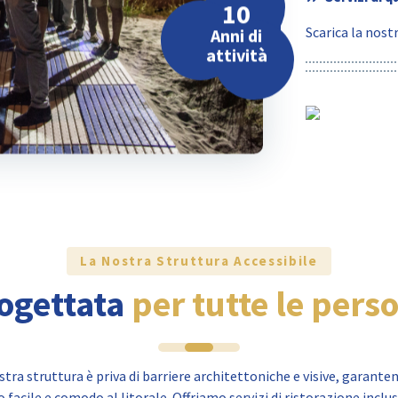
10
Scarica la nos
Anni di
attività
La Nostra Struttura Accessibile
ogettata
per tutte le pers
stra struttura è priva di barriere architettoniche e visive, garante
 facile e comodo al litorale. Offriamo servizi di ristorazione inclus