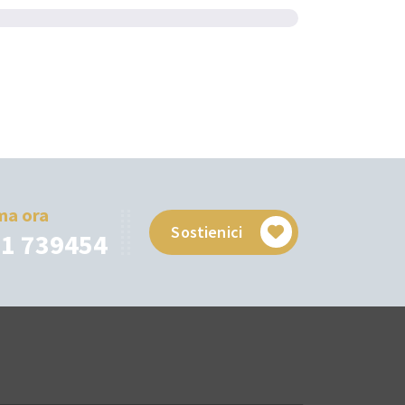
ma ora
Sostienici
1 739454