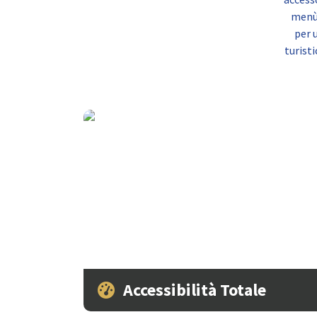
menù 
per 
turist
Accessibilità Totale