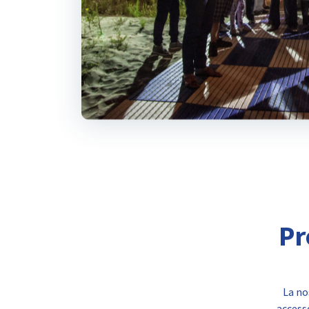
Pr
La no
accesso