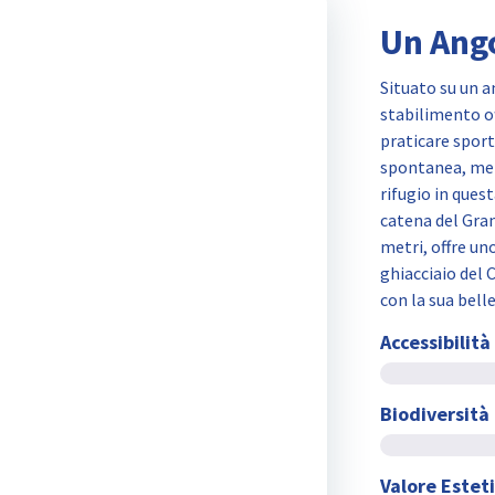
Un Ango
Situato su un a
stabilimento of
praticare sport
spontanea, ment
rifugio in ques
catena del Gran
metri, offre uno
ghiacciaio del 
con la sua bell
Accessibilità
Biodiversità
Valore Estet