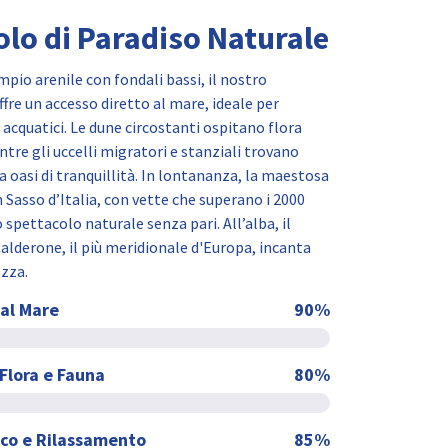
lo di Paradiso Naturale
mpio arenile con fondali bassi, il nostro
fre un accesso diretto al mare, ideale per
 acquatici. Le dune circostanti ospitano flora
re gli uccelli migratori e stanziali trovano
ta oasi di tranquillità. In lontananza, la maestosa
 Sasso d’Italia, con vette che superano i 2000
 spettacolo naturale senza pari. All’alba, il
Calderone, il più meridionale d'Europa, incanta
ezza.
 al Mare
90
%
 Flora e Fauna
80
%
ico e Rilassamento
85
%