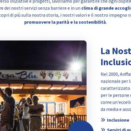
erso iniziative e progetti, lavoriamo per garantire che ogni ospit
e dei nostri servizi senza barriere e in un
clima di grande accogl
copri di più sulla nostra storia, i nostri valori e il nostro impegno n
promuovere la parità e la sostenibilità
.
La Nost
Inclusi
Nel 2000, Anff
nazionale per l
caratterizzato 
per le persone 
come un'eccell
da media e asso
Inclusione
Servizi di q