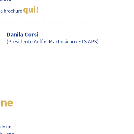
qui!
tra brochure
Danila Corsi
(Presidente Anffas Martinsicuro ETS APS)
one
ndo un
ivi, con