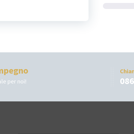
 impegno
Chia
086
le per noi!