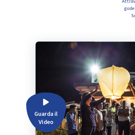
Attrav
goder
S
Guarda il
Video