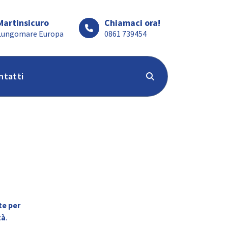
Martinsicuro
Chiamaci ora!
Lungomare Europa
0861 739454
ntatti
te per
tà
.