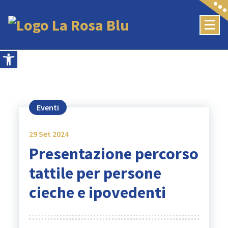
Skip
to
content
Apri la barra degli strumenti
Eventi
29
Set 2024
Presentazione percorso
tattile per persone
cieche e ipovedenti