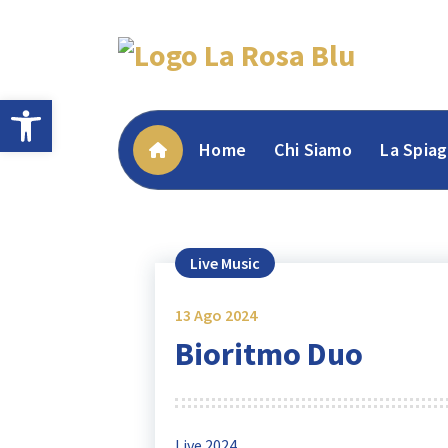
Skip
to
content
Apri la barra degli strumenti
Home
Chi Siamo
La Spiag
Live Music
13
Ago 2024
Bioritmo Duo
Live 2024