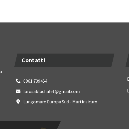
Contatti
a
E
0861 739454
L
larosabluchalet@gmail.com
Lungomare Europa Sud - Martinsicuro